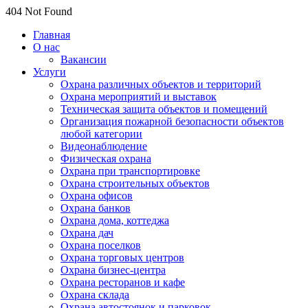
404 Not Found
Главная
О нас
Вакансии
Услуги
Охрана различных объектов и территорий
Охрана мероприятий и выставок
Техническая защита объектов и помещений
Организация пожарной безопасности объектов
любой категории
Видеонаблюдение
Физическая охрана
Охрана при транспортировке
Охрана строительных объектов
Охрана офисов
Охрана банков
Охрана дома, коттеджа
Охрана дач
Охрана поселков
Охрана торговых центров
Охрана бизнес-центра
Охрана ресторанов и кафе
Охрана склада
Охрана автостоянок и парковок