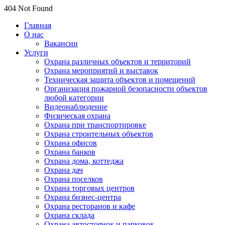
404 Not Found
Главная
О нас
Вакансии
Услуги
Охрана различных объектов и территорий
Охрана мероприятий и выставок
Техническая защита объектов и помещений
Организация пожарной безопасности объектов
любой категории
Видеонаблюдение
Физическая охрана
Охрана при транспортировке
Охрана строительных объектов
Охрана офисов
Охрана банков
Охрана дома, коттеджа
Охрана дач
Охрана поселков
Охрана торговых центров
Охрана бизнес-центра
Охрана ресторанов и кафе
Охрана склада
Охрана автостоянок и парковок