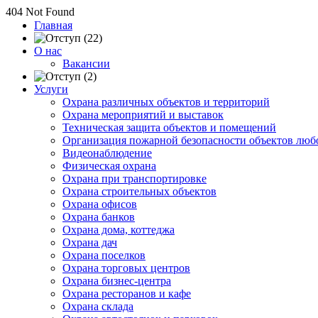
404 Not Found
Главная
О нас
Вакансии
Услуги
Охрана различных объектов и территорий
Охрана мероприятий и выставок
Техническая защита объектов и помещений
Организация пожарной безопасности объектов люб
Видеонаблюдение
Физическая охрана
Охрана при транспортировке
Охрана строительных объектов
Охрана офисов
Охрана банков
Охрана дома, коттеджа
Охрана дач
Охрана поселков
Охрана торговых центров
Охрана бизнес-центра
Охрана ресторанов и кафе
Охрана склада