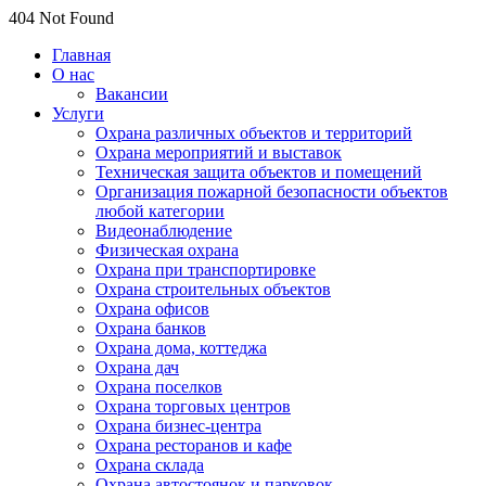
404 Not Found
Главная
О нас
Вакансии
Услуги
Охрана различных объектов и территорий
Охрана мероприятий и выставок
Техническая защита объектов и помещений
Организация пожарной безопасности объектов
любой категории
Видеонаблюдение
Физическая охрана
Охрана при транспортировке
Охрана строительных объектов
Охрана офисов
Охрана банков
Охрана дома, коттеджа
Охрана дач
Охрана поселков
Охрана торговых центров
Охрана бизнес-центра
Охрана ресторанов и кафе
Охрана склада
Охрана автостоянок и парковок