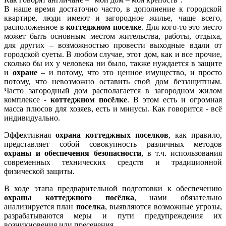
В наше время достаточно часто, в дополнение к городской
квартире, люди имеют и загородное жилье, чаще всего,
расположенное в
коттеджном поселке
. Для кого-то это место
может быть основным местом жительства, работы, отдыха,
для других – возможностью провести выходные вдали от
городской суеты. В любом случае, этот дом, как и все прочие,
сколько бы их у человека ни было, также нуждается в защите
и
охране
– и потому, что это ценное имущество, и просто
потому, что невозможно оставить свой дом беззащитным.
Часто загородный дом располагается в загородном жилом
комплексе -
коттеджном посёлке
. В этом есть и огромная
масса плюсов для хозяев, есть и минусы. Как говорится - всё
индивидуально.
Эффективная
охрана коттеджных поселков
, как правило,
представляет собой совокупность различных методов
охраны
и обеспечения безопасности
, в т.ч. использования
современных технических средств и традиционной
физической защиты.
В ходе этапа предварительной подготовки к обеспечению
охраны коттеджного посёлка
, нами обязательно
анализируется план
поселка
, выявляются возможные угрозы,
разрабатываются меры и пути предупреждения их
возникновения или пресечения.